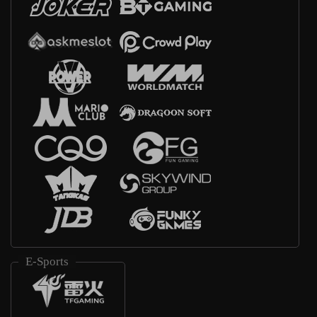
E-Sports