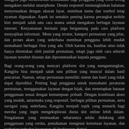
mengakses melalui smartphone. Desain responsif memungkinkan halaman
menyesuaikan dengan ukuran layar, membuat menu dan tombol tetap
nyaman digunakan. Aspek ini semakin penting karena perangkat mobile
kini menjadi salah satu cara utama untuk mengakses berbagai layanan
internet. Kenyamanan bermain juga bergantung pada cara platform
menyajikan informasi. Menu yang teratur, kategori permainan yang jelas,
dan proses akses yang sederhana membuat pengguna lebih mudah
memahami berbagai fitur yang ada. Oleh karena itu, kualitas situs tidak
hanya ditentukan oleh jumlah permainan, tetapi juga oleh cara seluruh
layanan tersebut disusun dan dipresentasikan kepada pengguna.
Bagi orang-orang yang mencari platform slot yang menguntungkan,
Kangjitu bisa menjadi salah satu pilihan yang muncul dalam hasil
pencarian. Namun, setiap permainan memiliki sistem dan hasil yang tidak
dapat diprediksi. Penting bagi pengguna untuk memahami peraturan
permainan, menggunakan layanan dengan bijak, dan menetapkan batasan
penggunaan sesuai dengan kemampuan pribadi. Dengan kombinasi akses
yang mudah, antarmuka yang responsif, berbagai pilihan permainan, serta
navigasi yang sederhana, Kangjitu menjadi topik yang menarik bagi
mereka yang ingin mengeksplorasi dunia slot online lebih dalam.
Pengalaman yang memuaskan seharusnya selalu didukung oleh
penggunaan yang cerdas, pemahaman mengenai ketentuan layanan, dan