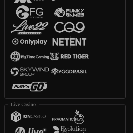
Live Casino