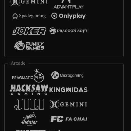
Arcade