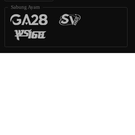
Sabung Ayam