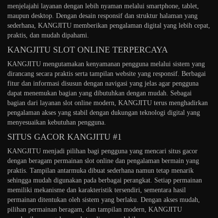
menjelajahi layanan dengan lebih nyaman melalui smartphone, tablet,
maupun desktop. Dengan desain responsif dan struktur halaman yang
sederhana, KANGJITU memberikan pengalaman digital yang lebih cepat,
praktis, dan mudah dipahami.
KANGJITU SLOT ONLINE TERPERCAYA
KANGJITU mengutamakan kenyamanan pengguna melalui sistem yang
dirancang secara praktis serta tampilan website yang responsif. Berbagai
fitur dan informasi disusun dengan navigasi yang jelas agar pengguna
dapat menemukan bagian yang dibutuhkan dengan mudah. Sebagai
bagian dari layanan slot online modern, KANGJITU terus menghadirkan
pengalaman akses yang stabil dengan dukungan teknologi digital yang
menyesuaikan kebutuhan pengguna.
SITUS GACOR KANGJITU #1
KANGJITU menjadi pilihan bagi pengguna yang mencari situs gacor
dengan beragam permainan slot online dan pengalaman bermain yang
praktis. Tampilan antarmuka dibuat sederhana namun tetap menarik
sehingga mudah digunakan pada berbagai perangkat. Setiap permainan
memiliki mekanisme dan karakteristik tersendiri, sementara hasil
permainan ditentukan oleh sistem yang berlaku. Dengan akses mudah,
pilihan permainan beragam, dan tampilan modern, KANGJITU